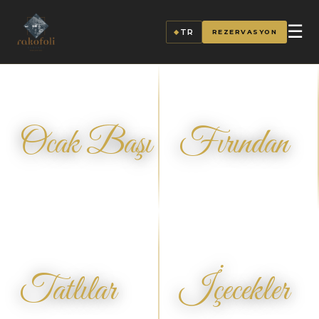
☰
TR
REZERVASYON
◆
Rakofoli — Karaköy Manzara
Ocak Başı
Fırından
MENÜ
MENÜ
Tatlılar
İçecekler